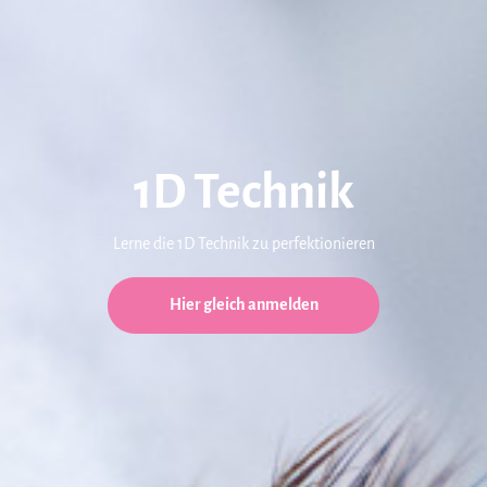
1D Technik
Lerne die 1D Technik zu perfektionieren
Hier gleich anmelden